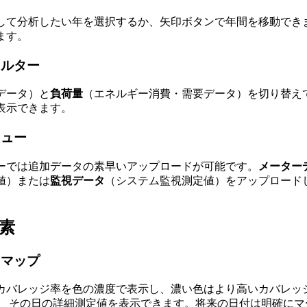
して分析したい年を選択するか、矢印ボタンで年間を移動でき
ます。
ィルター
データ）と
負荷量
（エネルギー消費・需要データ）を切り替え
表示できます。
ニュー
ーでは追加データの素早いアップロードが可能です。
メーター
値）または
監視データ
（システム監視測定値）をアップロード
素
トマップ
カバレッジ率を色の濃度で表示し、濃い色はより高いカバレッジ
、 その日の詳細測定値を表示できます。将来の日付は明確にマ