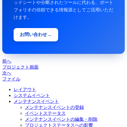
ッドシートや分断されたツールに代わる、ポート
フォリオの信頼できる情報源としてご活用いただ
けます。
お問い合わせ
→
前へ
プロジェクト画面
次へ
ファイル
レイアウト
システムイベント
メンテナンスイベント
メンテナンスイベントの登録
イベントステータス
メンテナンスイベントの編集・削除
プロジェクトステータスへの影響