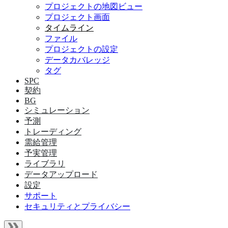
プロジェクトの地図ビュー
プロジェクト画面
タイムライン
ファイル
プロジェクトの設定
データカバレッジ
タグ
SPC
契約
BG
シミュレーション
予測
トレーディング
需給管理
予実管理
ライブラリ
データアップロード
設定
サポート
セキュリティとプライバシー