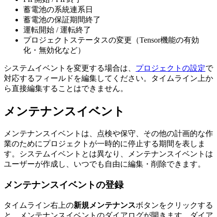
蓄電池の系統連系日
蓄電池の保証期間終了
運転開始 / 運転終了
プロジェクトステータスの変更（Tensor機能の有効
化・無効化など）
システムイベントを変更する場合は、
プロジェクトの設定
で
対応するフィールドを編集してください。タイムライン上か
ら直接編集することはできません。
メンテナンスイベント
メンテナンスイベントは、点検や保守、その他の計画的な作
業のためにプロジェクトが一時的に停止する期間を表しま
す。システムイベントとは異なり、メンテナンスイベントは
ユーザーが作成し、いつでも自由に編集・削除できます。
メンテナンスイベントの登録
タイムライン右上の
新規メンテナンス
ボタンをクリックする
と、メンテナンスイベントのダイアログが開きます。ダイア