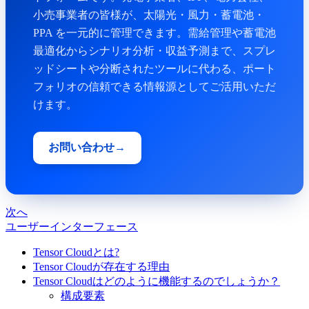
小売事業者の皆様が、太陽光・風力・蓄電池・
PPA を一元的に管理できます。需給管理や蓄電池
最適化からシナリオ分析・収益予測まで、スプレ
ッドシートや分断されたツールに代わる、ポート
フォリオの信頼できる情報源としてご活用いただ
けます。
お問い合わせ
→
次へ
ユーザーインターフェース
Tensor Cloudとは?
Tensor Cloudが存在する理由
Tensor Cloudはどのように機能するのでしょうか？
構成要素