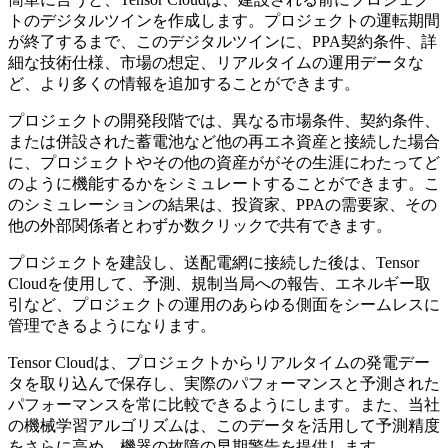
トのデジタルツインを作成します。プロジェクトの運転期間
が終了するまで、このデジタルツインに、PPA契約条件、詳
細な技術仕様、市場の想定、リアルタイムの運用データな
ど、より多くの情報を追加することができます。
プロジェクトの開発段階では、異なる市場条件、契約条件、
または併設された蓄電池など他の再エネ資産と接続した場合
に、プロジェクトやその他の資産ががその生涯にわたってど
のように機能するかをシミュレートすることができます。こ
のシミュレーションの結果は、投資家、PPAの需要家、その
他の外部関係者とわずか数クリックで共有できます。
プロジェクトを建設し、送配電網に接続した後は、Tensor
Cloudを使用して、予測、規制当局への報告、エネルギー取
引など、プロジェクトの運用のあらゆる側面をシームレスに
管理できるようになります。
Tensor Cloudは、プロジェクトからリアルタイムの発電デー
タを取り込んで保存し、実際のパフォーマンスと予測された
パフォーマンスを常に比較できるようにします。また、当社
の機械学習アルゴリズムは、このデータを活用して予測精度
をさらに高め、機器の故障の早期警告を提供します。