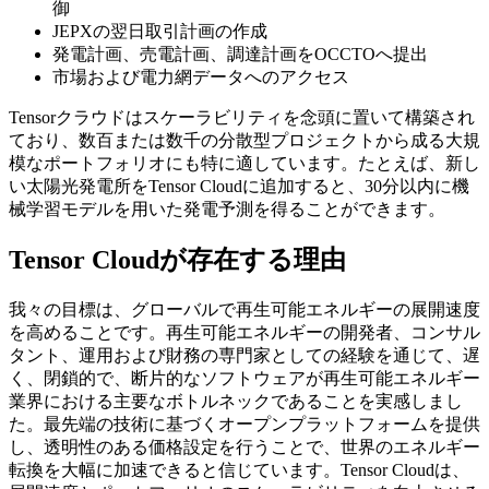
御
JEPXの翌日取引計画の作成
発電計画、売電計画、調達計画をOCCTOへ提出
市場および電力網データへのアクセス
Tensorクラウドはスケーラビリティを念頭に置いて構築され
ており、数百または数千の分散型プロジェクトから成る大規
模なポートフォリオにも特に適しています。たとえば、新し
い太陽光発電所をTensor Cloudに追加すると、30分以内に機
械学習モデルを用いた発電予測を得ることができます。
Tensor Cloudが存在する理由
我々の目標は、グローバルで再生可能エネルギーの展開速度
を高めることです。再生可能エネルギーの開発者、コンサル
タント、運用および財務の専門家としての経験を通じて、遅
く、閉鎖的で、断片的なソフトウェアが再生可能エネルギー
業界における主要なボトルネックであることを実感しまし
た。最先端の技術に基づくオープンプラットフォームを提供
し、透明性のある価格設定を行うことで、世界のエネルギー
転換を大幅に加速できると信じています。Tensor Cloudは、