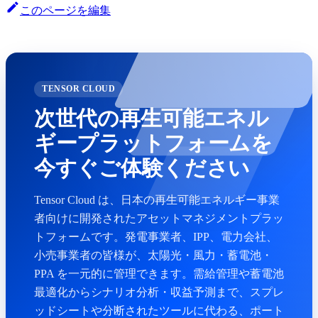
このページを編集
TENSOR CLOUD
次世代の再生可能エネル
ギープラットフォームを
今すぐご体験ください
Tensor Cloud は、日本の再生可能エネルギー事業
者向けに開発されたアセットマネジメントプラッ
トフォームです。発電事業者、IPP、電力会社、
小売事業者の皆様が、太陽光・風力・蓄電池・
PPA を一元的に管理できます。需給管理や蓄電池
最適化からシナリオ分析・収益予測まで、スプレ
ッドシートや分断されたツールに代わる、ポート