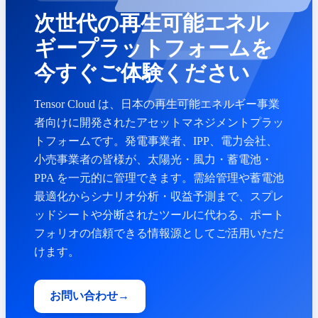
次世代の再生可能エネル
ギープラットフォームを
今すぐご体験ください
Tensor Cloud は、日本の再生可能エネルギー事業
者向けに開発されたアセットマネジメントプラッ
トフォームです。発電事業者、IPP、電力会社、
小売事業者の皆様が、太陽光・風力・蓄電池・
PPA を一元的に管理できます。需給管理や蓄電池
最適化からシナリオ分析・収益予測まで、スプレ
ッドシートや分断されたツールに代わる、ポート
フォリオの信頼できる情報源としてご活用いただ
けます。
お問い合わせ
→